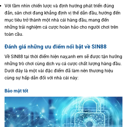
Với tầm nhìn chiến lược và định hướng phát triển đúng
đắn, sân chơi đang khẳng định vị thế dẫn đầu, hướng đến
mục tiêu trở thành một nhà cái hàng đầu, mang đến
những trải nghiệm cá cược hoàn hảo cho người chơi trên
toàn cầu.
Đánh giá những ưu điểm nổi bật về SIN88
Về SIN88 tại thời điểm hiện nay,anh em sẽ được tận hưởng
những trò chơi cùng dịch vụ cá cược chất lượng hàng đầu.
Dưới đây là một vài đặc điểm đã làm nên thương hiệu
cùng sự hấp dẫn đối với nhà cái này:
Bảo mật tốt