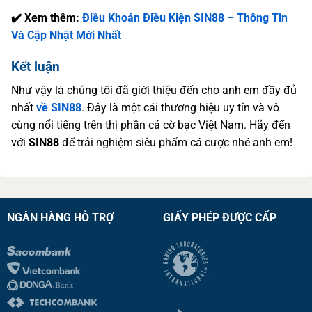
✔️ Xem thêm:
Điều Khoản Điều Kiện SIN88 – Thông Tin
Và Cập Nhật Mới Nhất
Kết luận
Như vậy là chúng tôi đã giới thiệu đến cho anh em đầy đủ
nhất
về SIN88
. Đây là một cái thương hiệu uy tín và vô
cùng nổi tiếng trên thị phần cá cờ bạc Việt Nam. Hãy đến
với
SIN88
để trải nghiệm siêu phẩm cá cược nhé anh em!
NGÂN HÀNG HỖ TRỢ
GIẤY PHÉP ĐƯỢC CẤP