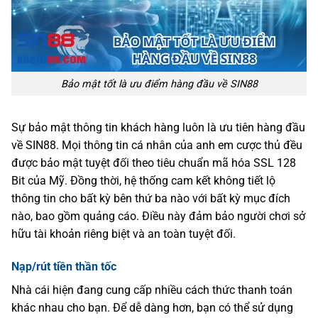
Bảo mật tốt là ưu điểm hàng đầu về SIN88
Sự bảo mật thông tin khách hàng luôn là ưu tiên hàng đầu
về SIN88. Mọi thông tin cá nhân của anh em cược thủ đều
được bảo mật tuyệt đối theo tiêu chuẩn mã hóa SSL 128
Bit của Mỹ. Đồng thời, hệ thống cam kết không tiết lộ
thông tin cho bất kỳ bên thứ ba nào với bất kỳ mục đích
nào, bao gồm quảng cáo. Điều này đảm bảo người chơi sở
hữu tài khoản riêng biệt và an toàn tuyệt đối.
Nạp/rút tiền thần tốc
Nhà cái hiện đang cung cấp nhiều cách thức thanh toán
khác nhau cho bạn. Để dễ dàng hơn, bạn có thể sử dụng