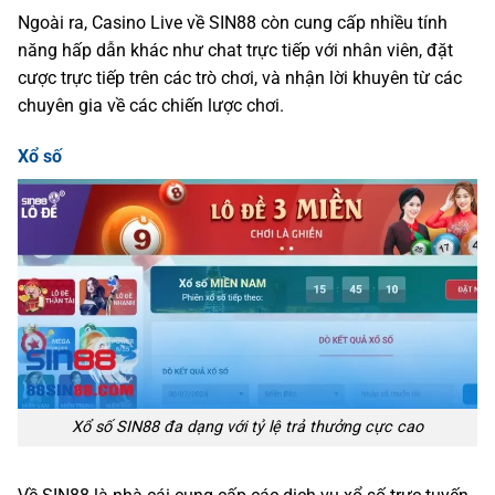
Ngoài ra, Casino Live về SIN88 còn cung cấp nhiều tính
năng hấp dẫn khác như chat trực tiếp với nhân viên, đặt
cược trực tiếp trên các trò chơi, và nhận lời khuyên từ các
chuyên gia về các chiến lược chơi.
Xổ số
Xổ số SIN88 đa dạng với tỷ lệ trả thưởng cực cao