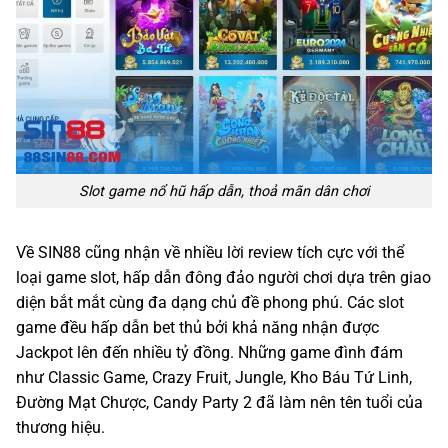
Slot game nổ hũ hấp dẫn, thoả mãn dân chơi
Về SIN88 cũng nhận về nhiều lời review tích cực với thể
loại game slot, hấp dẫn đông đảo người chơi dựa trên giao
diện bắt mắt cùng đa dạng chủ đề phong phú. Các slot
game đều hấp dẫn bet thủ bởi khả năng nhận được
Jackpot lên đến nhiều tỷ đồng. Những game đình đám
như Classic Game, Crazy Fruit, Jungle, Kho Báu Tứ Linh,
Đường Mạt Chược, Candy Party 2 đã làm nên tên tuổi của
thương hiệu.