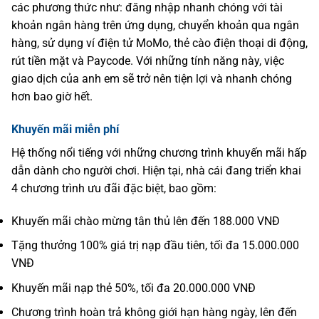
các phương thức như: đăng nhập nhanh chóng với tài
khoản ngân hàng trên ứng dụng, chuyển khoản qua ngân
hàng, sử dụng ví điện tử MoMo, thẻ cào điện thoại di động,
rút tiền mặt và Paycode. Với những tính năng này, việc
giao dịch của anh em sẽ trở nên tiện lợi và nhanh chóng
hơn bao giờ hết.
Khuyến mãi miễn phí
Hệ thống nổi tiếng với những chương trình khuyến mãi hấp
dẫn dành cho người chơi. Hiện tại, nhà cái đang triển khai
4 chương trình ưu đãi đặc biệt, bao gồm:
Khuyến mãi chào mừng tân thủ lên đến 188.000 VNĐ
Tặng thưởng 100% giá trị nạp đầu tiên, tối đa 15.000.000
VNĐ
Khuyến mãi nạp thẻ 50%, tối đa 20.000.000 VNĐ
Chương trình hoàn trả không giới hạn hàng ngày, lên đến